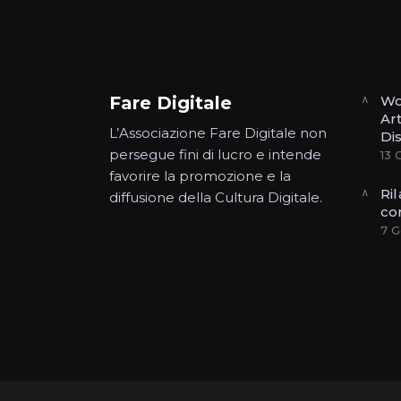
Fare Digitale
Wo
Art
L’Associazione Fare Digitale non
Di
persegue fini di lucro e intende
13 
favorire la promozione e la
Ri
diffusione della Cultura Digitale.
con
7 G