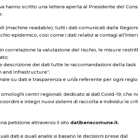
iva hanno scritto una lettera aperta al Presidente del Cons
e:
ili (machine readable), tutti i dati comunicati dalle Regioni
chio epidemico, così come i dati relativi ai contagi all’inte
 correlazione la valutazione del rischio, le misure restrit
ato;
e descrizione dei dati tutte le raccomandazioni della task
n and Infrastructure“;
ale su dati e trasparenza e un/a referente per ogni regio
n omologhi centri regionali, dedicato ai dati Covid-19, che 
dini e integri nuovi sistemi di raccolta e individui le crit
 petizione attraverso il sito
datibenecomune.it.
quali dati e quali analisi si basano le decisioni prese dal