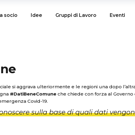
a socio
Idee
Gruppi di Lavoro
Eventi
une
ociale si aggrava ulteriormente e le regioni una dopo l’altr
pagna
#DatiBeneComune
che chiede con forza al Governo 
ll’emergenza Covid-19.
i conoscere sulla base di quali dati vengo