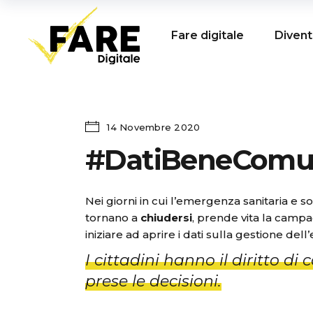
Fare digitale
Divent
14 Novembre 2020
#DatiBeneCom
Nei giorni in cui l’emergenza sanitaria e s
tornano a
chiudersi
, prende vita la cam
iniziare ad aprire i dati sulla gestione de
I cittadini hanno il diritto d
prese le decisioni.