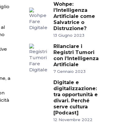
Wohpe:
iglio
l’Intelligenza
Artificiale come
Salvatrice o
 al
Distruzione?
rno
13 Giugno 2023
Rilanciare i
tive
Registri Tumori
con l’Intelligenza
Artificiale
7 Gennaio 2023
ne, a
Digitale e
digitalizzazione:
non
tra opportunità e
icità
divari. Perché
serve cultura
[Podcast]
12 Novembre 2022