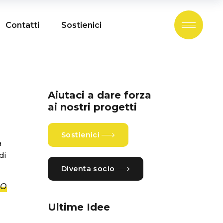
Contatti
Sostienici
Aiutaci a dare forza
ai nostri progetti
Sostienici
a
di
Diventa socio
no
Ultime Idee