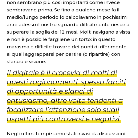
non sembrano più così importanti come invece
sembravano prima. Se fino a qualche mese fa il
medio/lungo periodo lo calcolavamo in pochissimi
anni, adesso il nostro sguardo difficilmente riesce a
superare la soglia dei 12 mesi. Molti navigano a vista
e non è possibile fargliene un torto: in questo
marasma è difficile trovare dei punti di riferimento
ai quali aggrapparsi per partire (o ripartire) con
slancio e visione.
Il digitale è il crocevia di molti di
questi ragionamenti, spesso farciti
di opportunità e slanci di
entusiasmo, altre volte tendenti a
focalizzare l’attenzione solo sugli
aspetti più controversi e negativi.
Negli ultimi tempi siamo stati invasi da discussioni