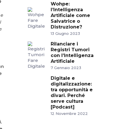
o
Wohpe:
l’Intelligenza
 e
Artificiale come
Salvatrice o
l
Distruzione?
e
13 Giugno 2023
l
Rilanciare i
Registri Tumori
con l’Intelligenza
Artificiale
un
7 Gennaio 2023
e
Digitale e
digitalizzazione:
tra opportunità e
divari. Perché
serve cultura
[Podcast]
12 Novembre 2022
,
 e