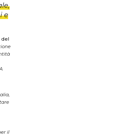
le,
i e
 del
zione
ntità
PA
talia,
tare
er il