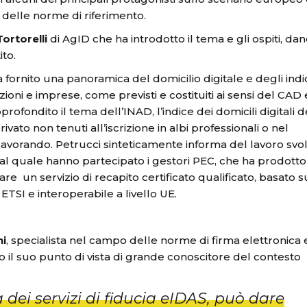
 delle norme di riferimento.
ortorelli
di AgID che ha introdotto il tema e gli ospiti, da
ito.
 fornito una panoramica del domicilio digitale e degli indic
ioni e imprese, come previsti e costituiti ai sensi del CAD 
profondito il tema dell’INAD, l’indice dei domicili digitali d
privato non tenuti all’iscrizione in albi professionali o nel
lavorando. Petrucci sinteticamente informa del lavoro svo
al quale hanno partecipato i gestori PEC, che ha prodotto 
 un servizio di recapito certificato qualificato, basato s
TSI e interoperabile a livello UE.
ni
, specialista nel campo delle norme di firma elettronica 
ito il suo punto di vista di grande conoscitore del contesto
a dei servizi di fiducia eIDAS, può dare