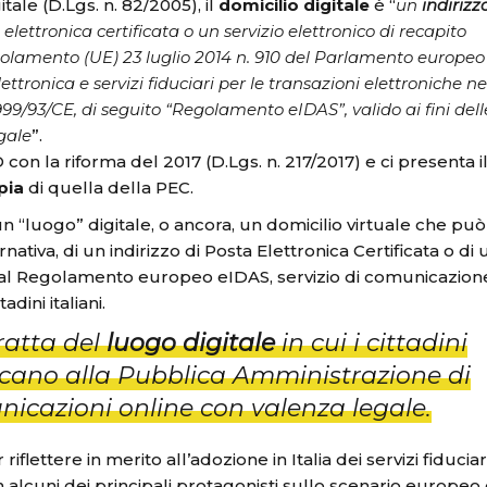
tale (D.Lgs. n. 82/2005), il
domicilio digitale
è “
un
indirizz
 elettronica certificata o un servizio elettronico di recapito
egolamento (UE) 23 luglio 2014 n. 910 del Parlamento europeo
ettronica e servizi fiduciari per le transazioni elettroniche ne
99/93/CE, di seguito “Regolamento eIDAS”, valido ai fini dell
gale
”.
con la riforma del 2017 (D.Lgs. n. 217/2017) e ci presenta i
pia
di quella della PEC.
un “luogo” digitale, o ancora, un domicilio virtuale che può
nativa, di un indirizzo di Posta Elettronica Certificata o di 
o dal Regolamento europeo eIDAS, servizio di comunicazion
dini italiani.
ratta del
luogo digitale
in cui i cittadini
dicano alla Pubblica Amministrazione di
unicazioni online con valenza legale.
flettere in merito all’adozione in Italia dei servizi fiduciari
alcuni dei principali protagonisti sullo scenario europeo