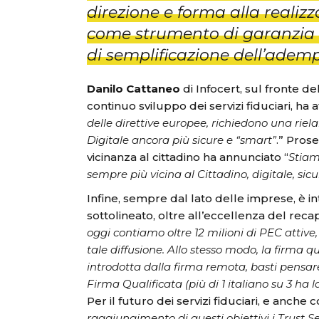
direzione e forma alla realiz
come strumento di garanzia de
di semplificazione dell’ademp
Danilo Cattaneo
di Infocert, sul fronte d
continuo sviluppo dei servizi fiduciari, ha 
delle direttive europee, richiedono una riel
Digitale ancora più sicure e “smart”
.” Prose
vicinanza al cittadino ha annunciato “
Stiam
sempre più vicina al Cittadino, digitale, sicu
Infine, sempre dal lato delle imprese, è 
sottolineato, oltre all’eccellenza del recap
oggi contiamo oltre 12 milioni di PEC attive
tale diffusione. Allo stesso modo, la firma q
introdotta dalla firma remota, basti pensare c
Firma Qualificata (più di 1 italiano su 3 ha l
Per il futuro dei servizi fiduciari, e anche 
raggiungimento di questi obiettivi i Trust 