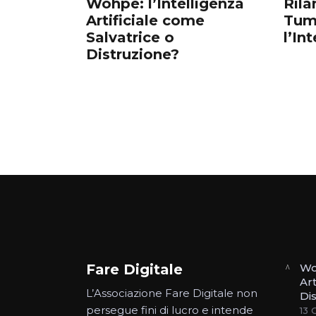
Wohpe: l’Intelligenza
Rila
Artificiale come
Tum
Salvatrice o
l’In
Distruzione?
Fare Digitale
Wo
Art
L’Associazione Fare Digitale non
Di
persegue fini di lucro e intende
13 