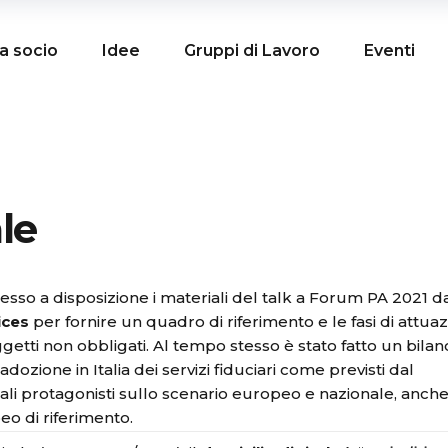
a socio
Idee
Gruppi di Lavoro
Eventi
ale
sso a disposizione i materiali del talk a Forum PA 2021
d
ices
per fornire un quadro di riferimento e le fasi di attua
oggetti non obbligati. Al tempo stesso è stato fatto un bilan
’adozione in Italia dei servizi fiduciari come previsti dal
li protagonisti sullo scenario europeo e nazionale, anche
eo di riferimento.