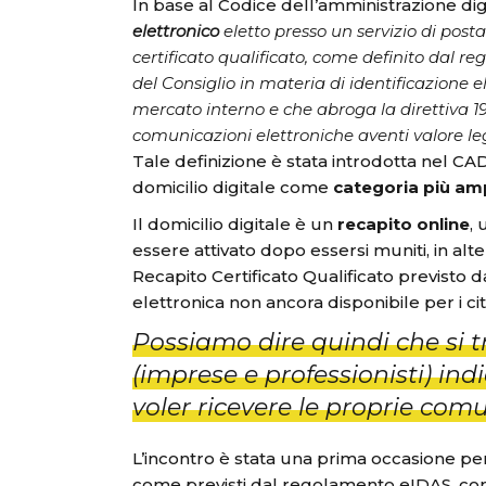
In base al Codice dell’amministrazione digi
elettronico
eletto presso un servizio di posta
certificato qualificato, come definito dal r
del Consiglio in materia di identificazione el
mercato interno e che abroga la direttiva 19
comunicazioni elettroniche aventi valore le
Tale definizione è stata introdotta nel CAD 
domicilio digitale come
categoria più am
Il domicilio digitale è un
recapito online
, 
essere attivato dopo essersi muniti, in alter
Recapito Certificato Qualificato previst
elettronica non ancora disponibile per i citta
Possiamo dire quindi che si t
(imprese e professionisti) in
voler ricevere le proprie com
L’incontro è stata una prima occasione per ri
come previsti dal regolamento eIDAS, con 