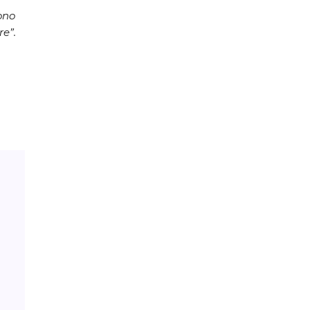
ono
re”.