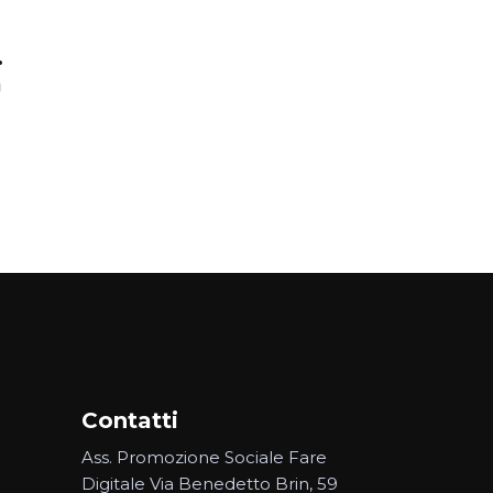
.
a
Contatti
Ass. Promozione Sociale Fare
Digitale Via Benedetto Brin, 59