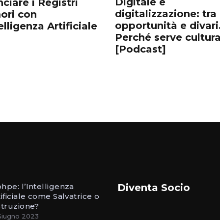
Digitale e
nciare i Registri
digitalizzazione: tra
ori con
opportunità e divari
telligenza Artificiale
Perché serve cultur
[Podcast]
hpe: l’Intelligenza
Diventa Socio
ificiale come Salvatrice o
struzione?
Giugno 2023