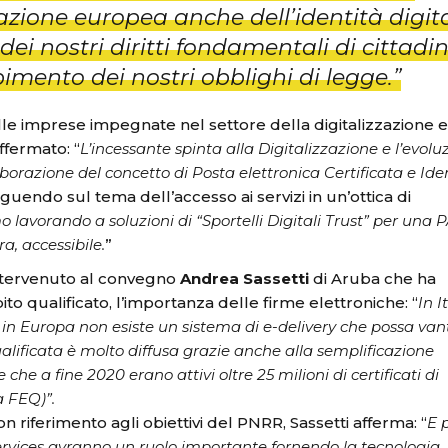
zazione europea anche dell’identità digita
i nostri diritti fondamentali di cittadin
imento dei nostri obblighi di legge.
”
elle imprese impegnate nel settore della digitalizzazione e
affermato: “
L’incessante spinta alla Digitalizzazione e l’evolu
aborazione del concetto di Posta elettronica Certificata e Ide
guendo sul tema dell’accesso ai servizi in un’ottica di
o lavorando a soluzioni di “Sportelli Digitali Trust” per una 
ra, accessibile.
”
intervenuto al convegno
Andrea Sassetti
di Aruba che ha
ito qualificato, l’importanza delle firme elettroniche: “
In I
, in Europa non esiste un sistema di e-delivery che possa van
ualificata è molto diffusa grazie anche alla semplificazione
he a fine 2020 erano attivi oltre 25 milioni di certificati di
a FEQ)”.
con riferimento agli obiettivi del PNRR, Sassetti afferma: “
E p
Services avranno un ruolo importante fornendo la tecnologia