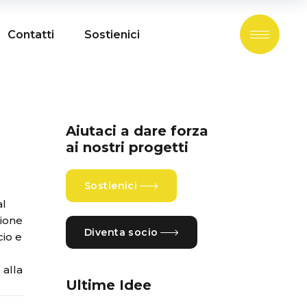
Contatti
Sostienici
Aiutaci a dare forza
ai nostri progetti
Sostienici
al
zione
Diventa socio
cio e
 alla
Ultime Idee