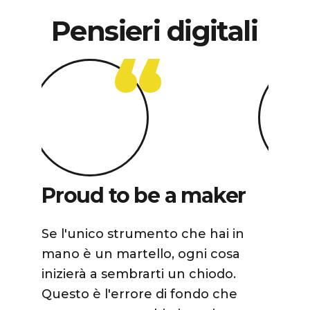
Pensieri
digitali
Proud to be a maker
Pro
Se l'unico strumento che hai in
La dir
mano è un martello, ogni cosa
quella
inizierà a sembrarti un chiodo.
sinerg
Questo è l'errore di fondo che
strume