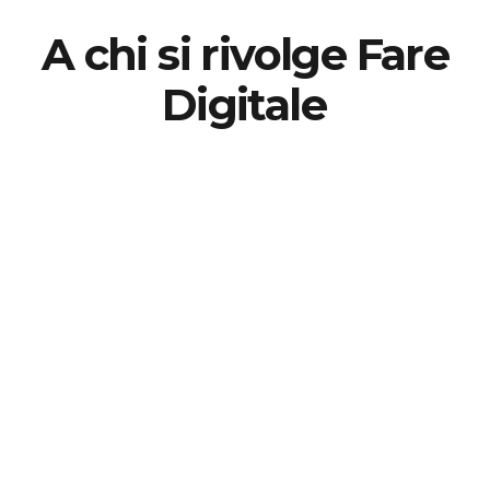
A chi si rivolge Fare
Digitale
Consulenti IT e Innovation Manager
Enti e pubbliche amministrazioni
Liberi professionisti e freelance
Web agency e Software house