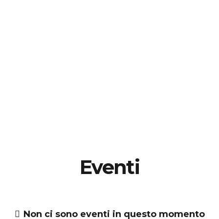
Associazioni ed enti del terzo settore
Piccole e Medie Imprese
Eventi
Non ci sono eventi in questo momento